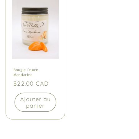
Bougie Douce
Mandarine
Prix
$22.00 CAD
habituel
Ajouter au
panier