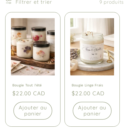
c
Filtrer et trier
9 produits
t
i
o
n
:
Bougie Tout l'été
Bougie Linge Frais
Prix
$22.00 CAD
Prix
$22.00 CAD
habituel
habituel
Ajouter au
Ajouter au
panier
panier