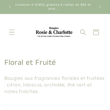
et
Livraison à 12.95$, gratuite à l'achat de 85$ et
passer
plus...
au
contenu
Panier
C
Floral et Fruité
o
Bougies aux fragrances florales et fruitées
l
: citron, hibiscus, orchidée, thé vert et
l
notes fraîches.
e