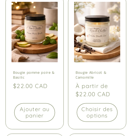
Bougie pomme poire &
Bougie Abricot &
Basilic
Camomille
Prix
$22.00 CAD
Prix
À partir de
habituel
habituel
$22.00 CAD
Ajouter au
Choisir des
panier
options