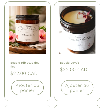
Bougie Hibiscus des
Bougie Love's
Iles
Prix
$22.00 CAD
Prix
$22.00 CAD
habituel
habituel
Ajouter au
Ajouter au
panier
panier