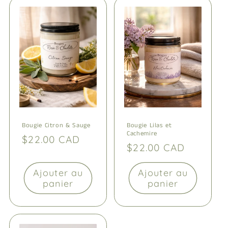
Bougie Citron & Sauge
Bougie Lilas et
Cachemire
Prix
$22.00 CAD
Prix
$22.00 CAD
habituel
habituel
Ajouter au
Ajouter au
panier
panier