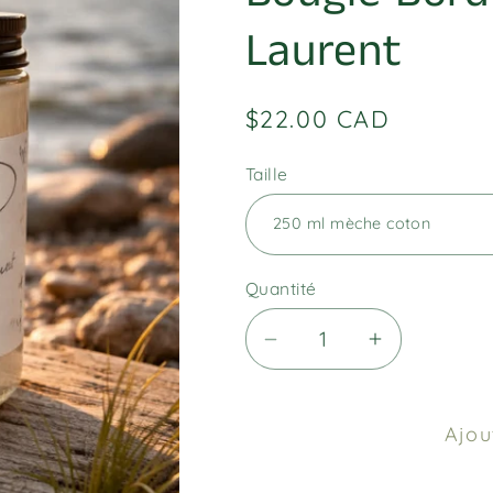
Laurent
Prix
$22.00 CAD
habituel
Taille
Quantité
Réduire
Augmenter
la
la
quantité
quantité
Ajou
de
de
Bougie
Bougie