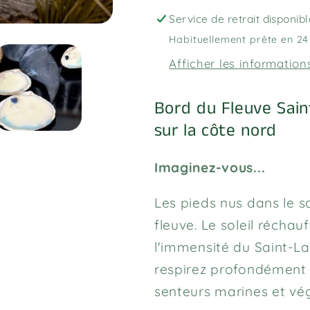
Bord
Bord
du
du
Service de retrait disponib
Fleuve
Fleuve
Habituellement prête en 24
Saint
Saint
Afficher les information
Laurent
Laurent
Bord du Fleuve Sain
sur la côte nord
Imaginez-vous...
Les pieds nus dans le s
fleuve. Le soleil récha
l'immensité du Saint-La
respirez profondément l'
senteurs marines et vég